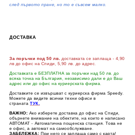
след първото пране, но то е съвсем малко.
ДОСТАВКА
За поръчки под 50 лв.
доставката се заплаща - 4,90
лв до офис на Спиди
, 5,90 лв. до адрес
.
Доставката е БЕЗПЛАТНА за поръчки над 50 лв. до
всяка точка на България, независимо дали е до Ваш
адрес или до офис на куриерската фирма.
Доставките се извършват с куриерска фирма Speedy.
М
ожете да видите всички техни офиси в
страната
ТУК.
ВАЖНО:
Ако изберете доставка до офис на Спиди,
обърнете внимание на обектите, на които е написано
АВТОМАТ - Автоматична пощенска станция. Това не
е офис, а автомат на самообслужване.
ЗАБЕЛЕЖКА:
При него се заплаща само с карта!