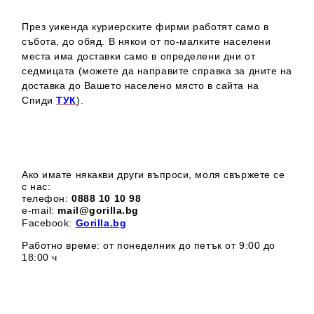
През уикенда куриерските фирми работят само в
събота, до обяд. В някои от по-малките населени
места има доставки само в определени дни от
седмицата (можете да направите справка за дните на
доставка до Вашето населено място в сайта на
Спиди
ТУК
).
Ако имате някакви други въпроси, моля свържете се
с нас:
телефон:
0888 1
0 10 98
e-mail:
mail@gorilla.bg
Facebook:
Gorilla.bg
Работно време: от понеделник до петък от 9:00 до
18:00 ч