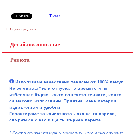
Tweet
Share
Оцени продукта
Детайлно описание
Ревюта
Използваме качествени тениски от 100% памук.
Не се свиват* или отпускат с времето и не
избеляват бързо, както повечето тениски, които
са масово използвани. Приятна, мека материя,
издръжливи и удобни.
Гарантираме за качеството - ако не ти хареса,
свържи се с нас и ще ти върнем парите.
*
Както всички памучни материи, има леко свиване