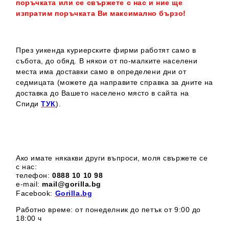
поръчката или се свържете с нас и ние ще
изпратим поръчката Ви максимално бързо!
През уикенда куриерските фирми работят само в
събота, до обяд. В някои от по-малките населени
места има доставки само в определени дни от
седмицата (можете да направите справка за дните на
доставка до Вашето населено място в сайта на
Спиди
ТУК
).
Ако имате някакви други въпроси, моля свържете се
с нас:
телефон:
0888 1
0 10 98
e-mail:
mail@gorilla.bg
Facebook:
Gorilla.bg
Работно време: от понеделник до петък от 9:00 до
18:00 ч