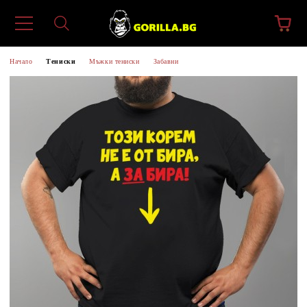
Начало
Тениски
Мъжки тениски
Забавни