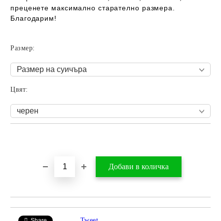
преценете максимално старателно размера.
Благодарим!
Размер:
Цвят:
Добави в желани
Tweet
Share