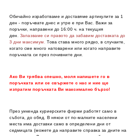
Обичайно изработваме и доставяме артикулите за 1
ден - поръчвате днес и утре е при Вас. Важи за
поръчки, направени до 16:00 ч. на текущия
ден.
Запазваме си правото да забавим доставката до
3 дни максимум.
Това става много рядко, в случаите,
когато сме много натоварени или когато направите
поръчката си през почивните дни.
Ако Ви трябва спешно, моля напишете го в
поръчката или се свържете с нас и ние ще
изпратим поръчката Ви максимално бързо!
През уикенда куриерските фирми работят само в
събота, до обяд. В някои от по-малките населени
места има доставки само в определени дни от
седмицата (можете да направите справка за дните на