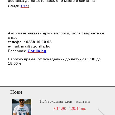
доставка до Вашето населено място в сайта на
Спиди
ТУК
).
Ако имате някакви други въпроси, моля свържете се
с нас:
телефон:
0888 1
0 10 98
e-mail:
mail@gorilla.bg
Facebook:
Gorilla.bg
Работно време: от понеделник до петък от 9:00 до
18:00 ч
Нови
Най-големият улов - жена ми
€14.90
29.14лв.