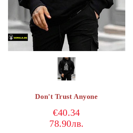
Don't Trust Anyone
€40.34
78.90лв.