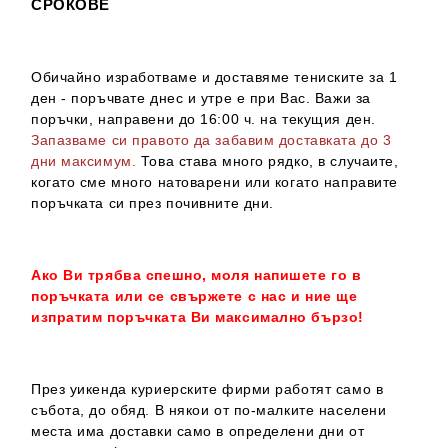
СРОКОВЕ
Обичайно изработваме и доставяме тениските за 1
ден - поръчвате днес и утре е при Вас. Важи за
поръчки, направени до 16:00 ч. на текущия ден.
Запазваме си правото да забавим доставката до 3
дни максимум.
Това става много рядко, в случаите,
когато сме много натоварени или когато направите
поръчката си през почивните дни.
Ако Ви трябва спешно, моля напишете го в
поръчката или се свържете с нас и ние ще
изпратим поръчката Ви максимално бързо!
През уикенда куриерските фирми работят само в
събота, до обяд. В някои от по-малките населени
места има доставки само в определени дни от