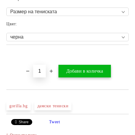
Цвят:
Добави в желани
gorilla.bg
дамски тениски
Tweet
Share
Оцени продукта