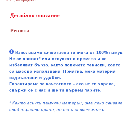
Детайлно описание
Ревюта
Използваме качествени тениски от 100% памук.
Не се свиват* или отпускат с времето и не
избеляват бързо, както повечето тениски, които
са масово използвани. Приятна, мека материя,
издръжливи и удобни.
Гарантираме за качеството - ако не ти хареса,
свържи се с нас и ще ти върнем парите.
*
Както всички памучни материи, има леко свиване
след първото пране, но то е съвсем малко.