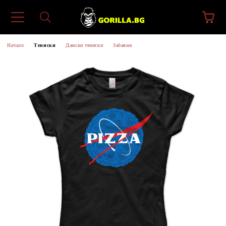
Начало
Тениски
Дамски тениски
Забавни