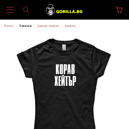
Начало
Тениски
Дамски тениски
Забавни