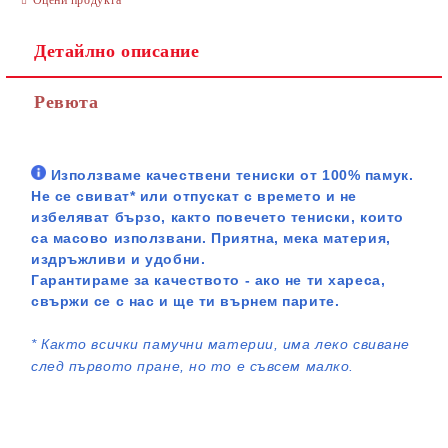
Детайлно описание
Ревюта
Използваме качествени тениски от 100% памук.
Не се свиват* или отпускат с времето и не
избеляват бързо, както повечето тениски, които
са масово използвани. Приятна, мека материя,
издръжливи и удобни.
Гарантираме за качеството - ако не ти хареса,
свържи се с нас и ще ти върнем парите.
*
Както всички памучни материи, има леко свиване
след първото пране, но то е съвсем малко.