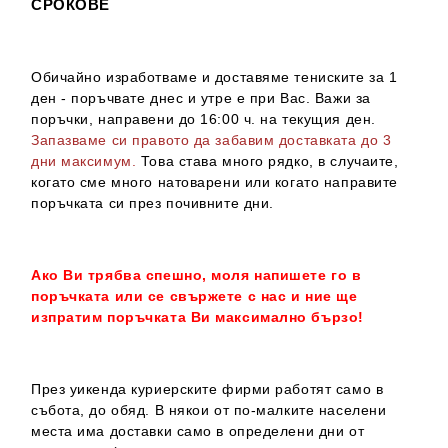
СРОКОВЕ
Обичайно изработваме и доставяме тениските за 1
ден - поръчвате днес и утре е при Вас. Важи за
поръчки, направени до 16:00 ч. на текущия ден.
Запазваме си правото да забавим доставката до 3
дни максимум.
Това става много рядко, в случаите,
когато сме много натоварени или когато направите
поръчката си през почивните дни.
Ако Ви трябва спешно, моля напишете го в
поръчката или се свържете с нас и ние ще
изпратим поръчката Ви максимално бързо!
През уикенда куриерските фирми работят само в
събота, до обяд. В някои от по-малките населени
места има доставки само в определени дни от