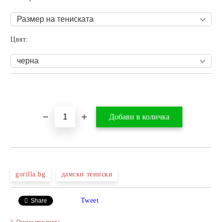
Цвят:
Добави в желани
gorilla.bg
дамски тениски
Tweet
Share
Оцени продукта